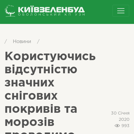
/
Новини
/
Користуючись
відсутністю
значних
снігових
покривів та
30 Січня
морозів
2020
993