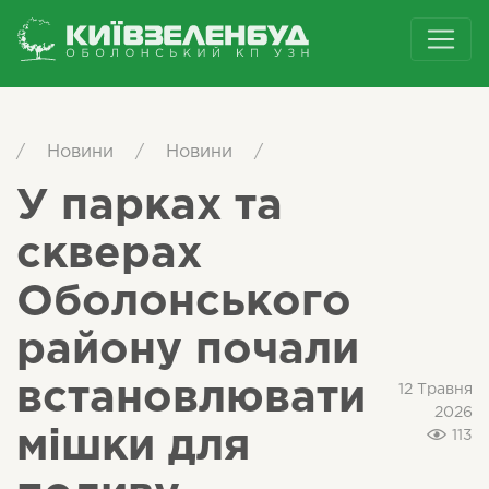
/
Новини
/
Новини
/
У парках та
скверах
Оболонського
району почали
встановлювати
12 Травня
2026
мішки для
113