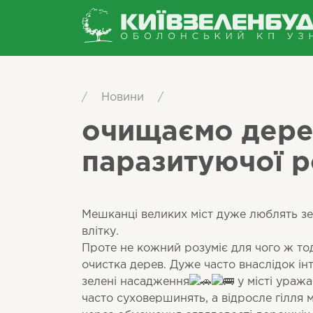
/
Новини
/
очищаємо дере
паразитуючої р
Мешканці великих міст дуже люблять зел
влітку.
Проте не кожний розуміє для чого ж тод
очистка дерев. Дуже часто внаслідок ін
зелені насадження
у місті ураж
часто суховершинять, а відросле гілля