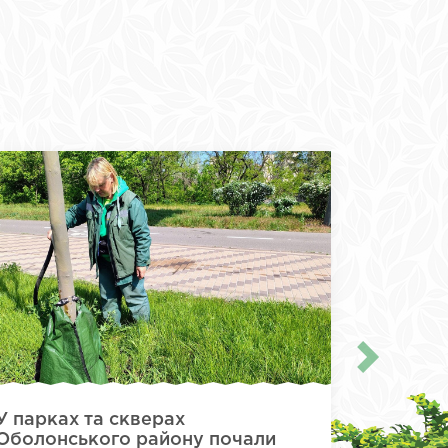
У парках та скверах
У парку
Оболонського району почали
SOCAR 