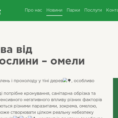
Про нас
Новини
Парки
Послуги
Конт
ва від
ослини – омели
ень і прохолоду у тіні дерев
, особливо
і потрібне кронування, санітарна обрізка та
тенсивного негативного впливу різних факторів
аються різними паразитами, зокрема, омелою,
 може створювати цілком реальну небезпеку