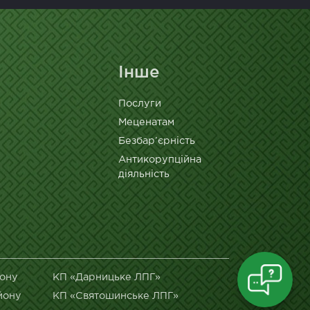
Інше
Послуги
Меценатам
Безбар’єрність
Антикорупційна
діяльність
йону
КП «Дарницьке ЛПГ»
йону
КП «Святошинське ЛПГ»