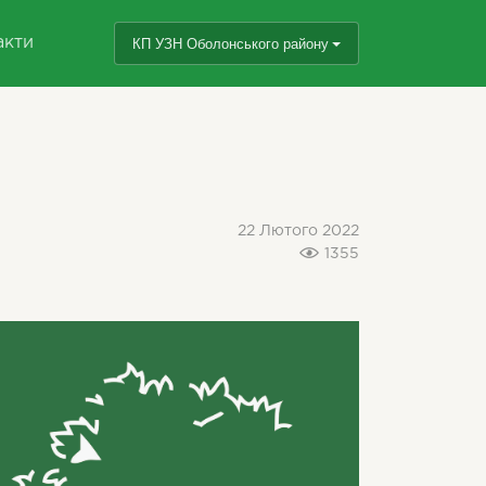
акти
КП УЗН Оболонського району
22 Лютого 2022
1355