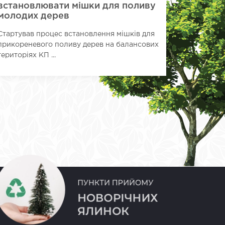
встановлювати мішки для поливу
Азерба
молодих дерев
У парку «
Стартував процес встановлення мішків для
захід, як
прикореневого поливу дерев на балансових
та Азерба
територіях КП ...
розвитку ..