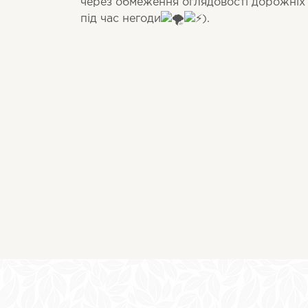
через обмеження оглядовості дорожніх 
під час негоди
).