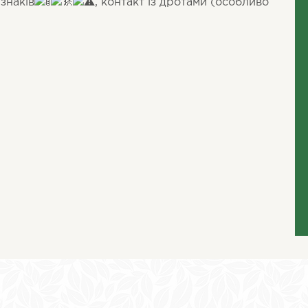
знаків
, контакт із дротами (особливо