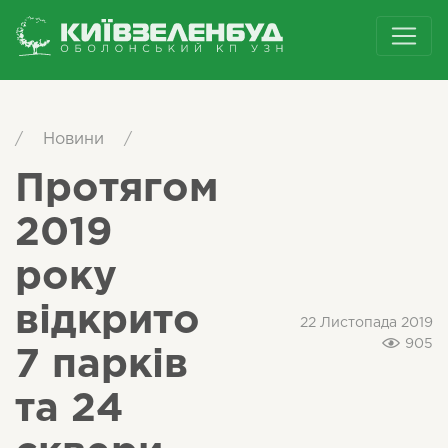
/
Новини
/
Протягом
2019
року
відкрито
22 Листопада 2019
905
7 парків
та 24