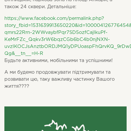
також 24 сквери. Детальніше:
https://www.facebook.com/permalink.php?
story_fbid=1531639913650220&id=1000041267764
qmrs22Rrn-2WWvaybfPqr7SD5ozfCajIkuPf-
KeMrFZc_Qqkv3rW6bqzCGb6bC4b0njNXN-
uvzIKOCJsAnztbORDJMQ1yDPUoaspFhQrvKQ_9rDwD
Qg&__tn__=H-R
Будьте активними, мобільними та успішними!
А ми будемо продовжувати підтримувати та
розвивати цю, таку важливу частинку Вашого
життя
?
?‍??